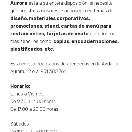
Aurora
está a su entera disposición, si necesita
que nuestros asesores le aconsejen en temas de
Estadísticas
diseño, materiales corporativos,
Para que
promociones, stand, cartas de menú para
podamos
mejorar la
restaurantes, tarjetas de visita
o productos
funcionalidad
más sencillos como:
copias, encuadernaciones,
y estructura
de la web, en
plastificados, etc
.
base a cómo
se usa la
Estaremos encantados de atenderlos en la Avda. la
web.
Aurora, 12 o al 951 380 761
Experiencia
Horario:
Para que
Lunes a Viernes
nuestra web
De 9:30 a 14:00 horas.
funcione lo
mejor posible
De 17:00 a 20:00 horas.
durante tu
visita. Si
Sábados
rechaza estas
cookies,
De 10:00 a 13:00 horas.