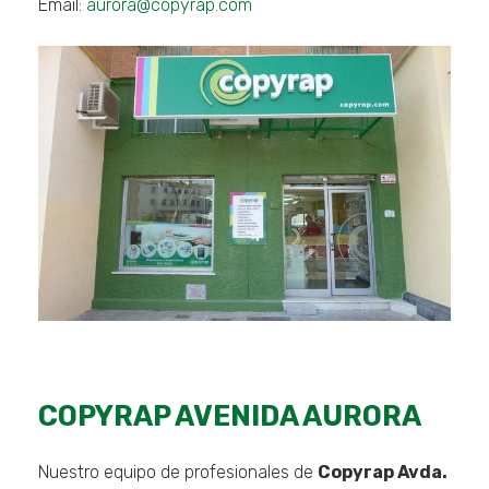
Email:
aurora@copyrap.com
Necesarias
Estas
cookies no
son
opcionales.
Son
necesarias
COPYRAP AVENIDA AURORA
para que
funcione la
web.
Nuestro equipo de profesionales de
Copyrap Avda.