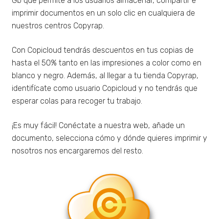
Gb que permite a los usuarios almacenar, compartir e
imprimir documentos en un solo clic en cualquiera de
nuestros centros Copyrap.
Con Copicloud tendrás descuentos en tus copias de
hasta el 50% tanto en las impresiones a color como en
blanco y negro. Además, al llegar a tu tienda Copyrap,
identifícate como usuario Copicloud y no tendrás que
esperar colas para recoger tu trabajo.
¡Es muy fácil! Conéctate a nuestra web, añade un
Necesarias
Estas
documento, selecciona cómo y dónde quieres imprimir y
cookies no
nosotros nos encargaremos del resto.
son
opcionales.
Son
necesarias
para que
funcione la
web.