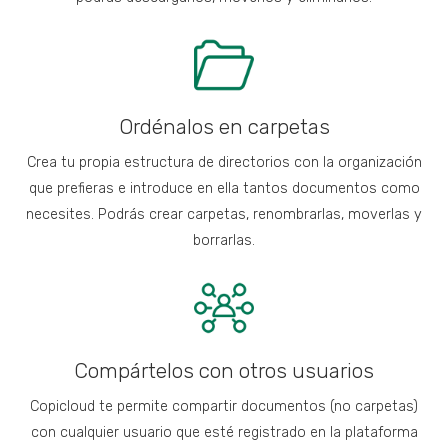
algunas
funcionalidades
desaparecerán
de la web.
Ordénalos en carpetas
Marketing
Al compartir tus
Crea tu propia estructura de directorios con la organización
intereses y
que prefieras e introduce en ella tantos documentos como
comportamiento
mientras visitas
necesites. Podrás crear carpetas, renombrarlas, moverlas y
nuestro sitio,
borrarlas.
aumentas la
posibilidad de
ver contenido y
ofertas
personalizados.
Compártelos con otros usuarios
Copicloud te permite compartir documentos (no carpetas)
con cualquier usuario que esté registrado en la plataforma