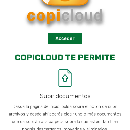
Estadísticas
Para que
podamos
mejorar la
funcionalidad
Acceder
y estructura
de la web, en
base a cómo
COPICLOUD TE PERMITE
se usa la
web.
Experiencia
Para que
nuestra web
Subir documentos
funcione lo
mejor posible
Desde la página de inicio, pulsa sobre el botón de subir
durante tu
archivos y desde ahí podrás elegir uno o más documentos
visita. Si
que se subirán a la carpeta sobre la que estés. También
rechaza estas
cookies,
podrás descargarlos, moverlos y eliminarlos.