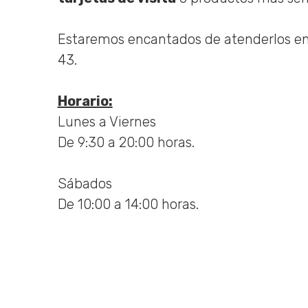
Experiencia
Para que
Estaremos encantados de atenderlos en la
nuestra web
43.
funcione lo
mejor posible
durante tu
Horario:
visita. Si
Lunes a Viernes
rechaza estas
De 9:30 a 20:00 horas.
cookies,
algunas
funcionalidades
Sábados
desaparecerán
De 10:00 a 14:00 horas.
de la web.
Marketing
Al compartir tus
intereses y