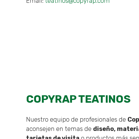
Email:
teatinos@copyrap.com
Son
necesarias
para que
funcione la
web.
Estadísticas
Para que
podamos
mejorar la
funcionalidad
y estructura
COPYRAP TEATINOS
de la web, en
base a cómo
se usa la
Nuestro equipo de profesionales de
Cop
web.
aconsejen en temas de
diseño, materi
tarjetas de visita
o productos más sen