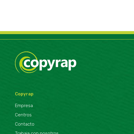
comportamiento
mientras visitas
nuestro sitio,
aumentas la
posibilidad de
ver contenido y
ofertas
personalizados.
Copyrap
Empresa
Centros
Contacto
Trabaja con nosotros