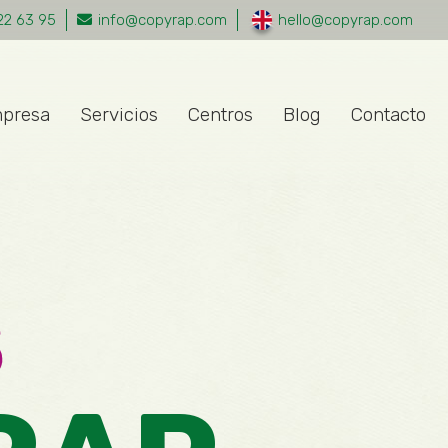
22 63 95
info@copyrap.com
hello@copyrap.com
presa
Servicios
Centros
Blog
Contacto
S