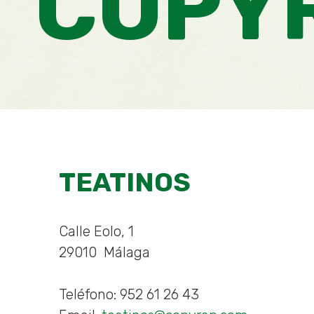
COPY
TEATINOS
Calle Eolo, 1
Necesarias
29010
Málaga
Estas
cookies no
son
Teléfono:
952 61 26 43
opcionales.