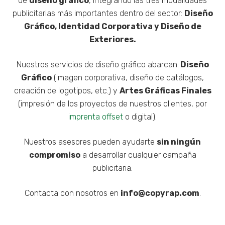
de
diseño gráfico
, integrando las tres modalidades
publicitarias más importantes dentro del sector:
Diseño
Gráfico,
Identidad Corporativa y
Diseño de
Exteriores.
Nuestros servicios de diseño gráfico abarcan:
Diseño
Gráfico
(imagen corporativa, diseño de catálogos,
creación de logotipos, etc.) y
Artes Gráficas Finales
(impresión de los proyectos de nuestros clientes, por
imprenta offset
o digital).
Necesarias
Estas
Nuestros asesores pueden ayudarte
sin ningún
cookies no
compromiso
a desarrollar cualquier campaña
son
publicitaria.
opcionales.
Son
necesarias
Contacta con nosotros en
info@copyrap.com
.
para que
funcione la
web.