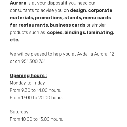
Aurora
is at your disposal if you need our
consultants to advise you on
design, corporate
Estadísticas
materials, promotions, stands, menu cards
Para que
for restaurants, business cards
or simpler
podamos
mejorar la
products such as:
copies, bindings, laminating,
funcionalidad
etc.
y estructura
de la web, en
base a cómo
We will be pleased to help you at Avda. la Aurora, 12
se usa la
or on 951 380 761.
web.
Opening hours :
Experiencia
Monday to Friday
Para que
From 9:30 to 14:00 hours.
nuestra web
From 17:00 to 20:00 hours.
funcione lo
mejor posible
durante tu
Saturday
visita. Si
From 10:00 to 13:00 hours.
rechaza estas
cookies,