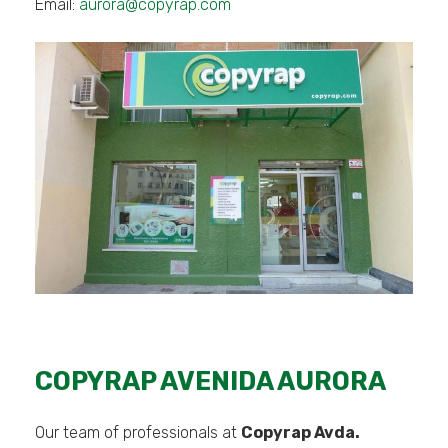
Email:
aurora@copyrap.com
Necesarias
Estas
cookies no
son
opcionales.
Son
necesarias
COPYRAP AVENIDA AURORA
para que
funcione la
web.
Our team of professionals at
Copyrap Avda.