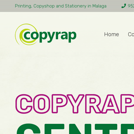
Printing, Copyshop and Stationery in Malaga
95
Home
C
COPYRA