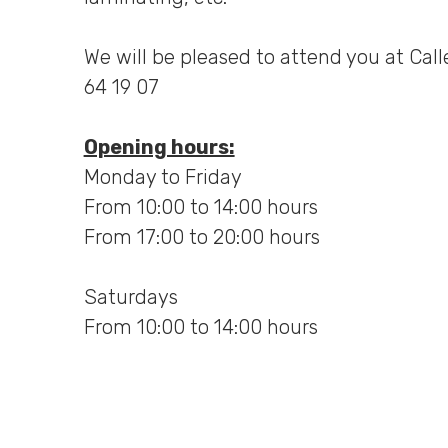
Experiencia
Para que
We will be pleased to attend you at Calle 
nuestra web
64 19 07
funcione lo
mejor posible
durante tu
Opening hours:
visita. Si
Monday to Friday
rechaza estas
From 10:00 to 14:00 hours
cookies,
From 17:00 to 20:00 hours
algunas
funcionalidades
desaparecerán
Saturdays
de la web.
From 10:00 to 14:00 hours
Marketing
Al compartir tus
intereses y