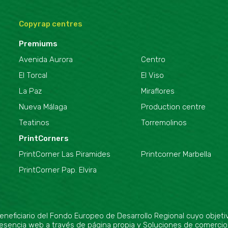
Copyrap centres
Premiums
Avenida Aurora
Centro
El Torcal
El Viso
La Paz
Miraflores
Nueva Málaga
Production centre
Teatinos
Torremolinos
PrintCorners
PrintCorner Las Piramides
Printcorner Marbella
PrintCorner Pap. Elvira
ciario del Fondo Europeo de Desarrollo Regional cuyo objetivo 
 Presencia web a través de página propia y Soluciones de comercio