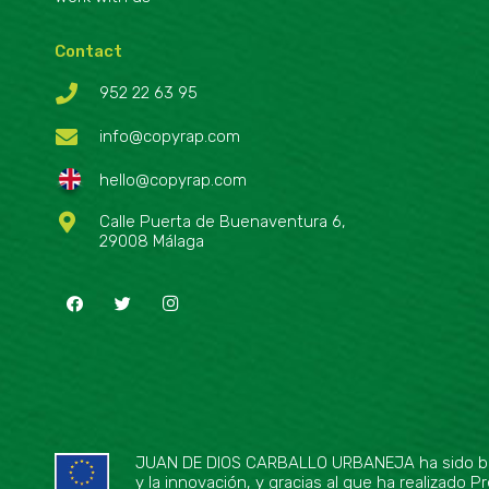
Contact
952 22 63 95
info@copyrap.com
hello@copyrap.com
Calle Puerta de Buenaventura 6,
29008 Málaga
JUAN DE DIOS CARBALLO URBANEJA ha sido benefi
y la innovación, y gracias al que ha realizado