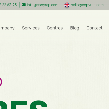
2 22 63 95
info@copyrap.com
hello@copyrap.com
ompany
Services
Centres
Blog
Contact
Decoration of
P