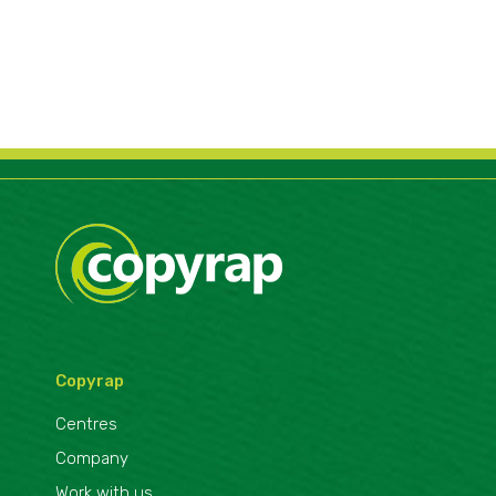
comportamiento
mientras visitas
nuestro sitio,
aumentas la
posibilidad de
ver contenido y
ofertas
personalizados.
Copyrap
Centres
Company
Work with us