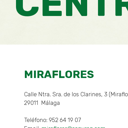
CENT
MIRAFLORES
Calle Ntra. Sra. de los Clarines, 3 (Mirafl
Necesarias
29011
Málaga
Estas
cookies no
son
Teléfono:
952 64 19 07
opcionales.