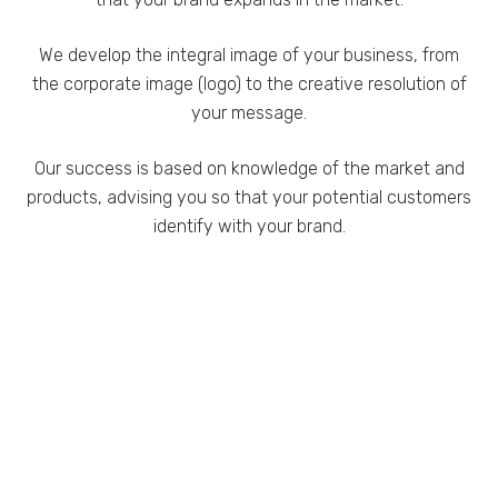
We develop the integral image of your business, from
the corporate image (logo) to the creative resolution of
your message.
Our success is based on knowledge of the market and
products, advising you so that your potential customers
identify with your brand.
Necesarias
Estas
cookies no
son
opcionales.
Son
necesarias
para que
funcione la
web.