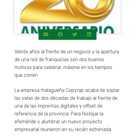
Veinte años al frente de un negocio y la apertura
de una red de franquicias son dos buenos
motivos para celebrar, máxime en los tiempos
que corren.
Necesarias
Estas
cookies no
La empresa malagueña Copyrap acaba de soplar
son
las velas de dos décadas de trabajo al frente de
opcionales.
una de las imprentas digitales y offset de
Son
necesarias
referencia de la provincia. Para festejar la
para que
efeméride y alumbrar un nuevo proyecto
funcione la
empresarial reunieron en su recién estrenada
web.