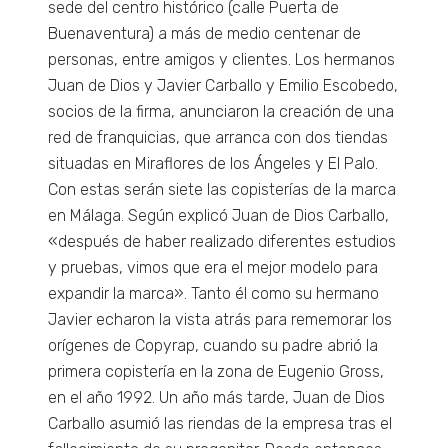
sede del centro histórico (calle Puerta de
Buenaventura) a más de medio centenar de
Estadísticas
personas, entre amigos y clientes. Los hermanos
Para que
Juan de Dios y Javier Carballo y Emilio Escobedo,
podamos
mejorar la
socios de la firma, anunciaron la creación de una
funcionalidad
red de franquicias, que arranca con dos tiendas
y estructura
situadas en Miraflores de los Ángeles y El Palo.
de la web, en
base a cómo
Con estas serán siete las copisterías de la marca
se usa la
en Málaga. Según explicó Juan de Dios Carballo,
web.
«después de haber realizado diferentes estudios
y pruebas, vimos que era el mejor modelo para
Experiencia
expandir la marca». Tanto él como su hermano
Para que
Javier echaron la vista atrás para rememorar los
nuestra web
orígenes de Copyrap, cuando su padre abrió la
funcione lo
mejor posible
primera copistería en la zona de Eugenio Gross,
durante tu
en el año 1992. Un año más tarde, Juan de Dios
visita. Si
rechaza estas
Carballo asumió las riendas de la empresa tras el
cookies,