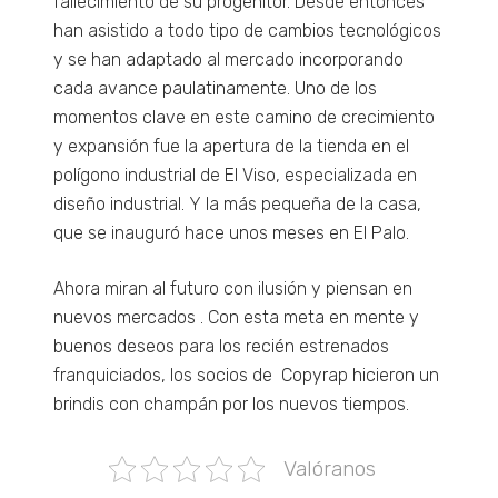
fallecimiento de su progenitor. Desde entonces
algunas
han asistido a todo tipo de cambios tecnológicos
funcionalidades
desaparecerán
y se han adaptado al mercado incorporando
de la web.
cada avance paulatinamente. Uno de los
momentos clave en este camino de crecimiento
y expansión fue la apertura de la tienda en el
Marketing
Al compartir tus
polígono industrial de El Viso, especializada en
intereses y
diseño industrial. Y la más pequeña de la casa,
comportamiento
que se inauguró hace unos meses en El Palo.
mientras visitas
nuestro sitio,
aumentas la
Ahora miran al futuro con ilusión y piensan en
posibilidad de
nuevos mercados . Con esta meta en mente y
ver contenido y
ofertas
buenos deseos para los recién estrenados
personalizados.
franquiciados, los socios de Copyrap hicieron un
brindis con champán por los nuevos tiempos.
Valóranos