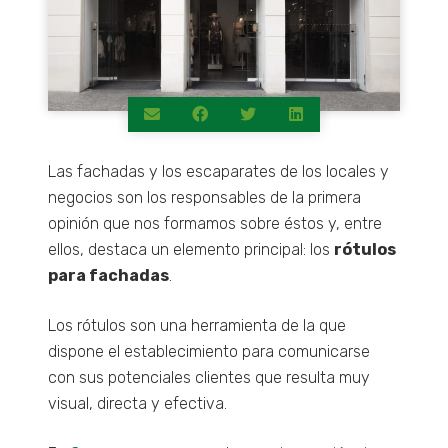
Las fachadas y los escaparates de los locales y
negocios son los responsables de la primera
opinión que nos formamos sobre éstos y, entre
ellos, destaca un elemento principal: los
rótulos
Necesarias
para fachadas
.
Estas
cookies no
son
Los rótulos son una herramienta de la que
opcionales.
dispone el establecimiento para comunicarse
Son
necesarias
con sus potenciales clientes que resulta muy
para que
visual, directa y efectiva.
funcione la
web.