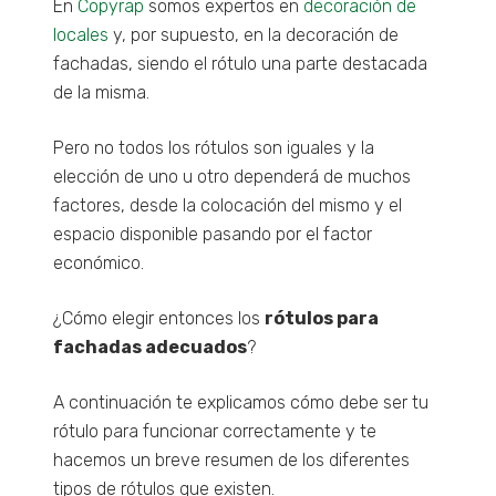
En
Copyrap
somos expertos en
decoración de
locales
y, por supuesto, en la decoración de
Estadísticas
fachadas, siendo el rótulo una parte destacada
Para que
de la misma.
podamos
mejorar la
funcionalidad
Pero no todos los rótulos son iguales y la
y estructura
elección de uno u otro dependerá de muchos
de la web, en
base a cómo
factores, desde la colocación del mismo y el
se usa la
espacio disponible pasando por el factor
web.
económico.
¿Cómo elegir entonces los
rótulos para
Experiencia
Para que
fachadas adecuados
?
nuestra web
funcione lo
A continuación te explicamos cómo debe ser tu
mejor posible
durante tu
rótulo para funcionar correctamente y te
visita. Si
hacemos un breve resumen de los diferentes
rechaza estas
tipos de rótulos que existen.
cookies,