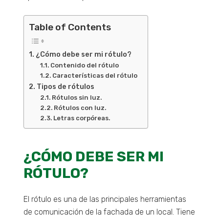
algunas
funcionalidades
desaparecerán
Table of Contents
de la web.
¿Cómo debe ser mi rótulo?
Contenido del rótulo
Marketing
Características del rótulo
Al compartir tus
intereses y
Tipos de rótulos
comportamiento
Rótulos sin luz.
mientras visitas
Rótulos con luz.
nuestro sitio,
Letras corpóreas.
aumentas la
posibilidad de
ver contenido y
ofertas
¿CÓMO DEBE SER MI
personalizados.
RÓTULO?
El rótulo es una de las principales herramientas
de comunicación de la fachada de un local. Tiene